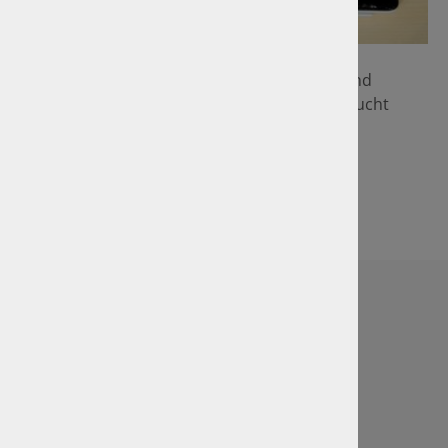
Foto: GTÜ
Prüfen Sie über unsere Datenbank schnell und
einfach, ob Ihr Fahrzeug von der GTÜ untersucht
wurde und wie Sie zu einer Zweitschrift des
Untersuchungsberichts kommen können.
Link zur Suche nach Ihrem Prüfbericht
Sachverständigenbüro Bölling & Partner