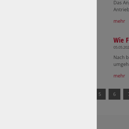
Das Ang
Antrie
mehr
Wie F
05.05.20
Nach b
umgehe
mehr
1
2
3
4
5
6