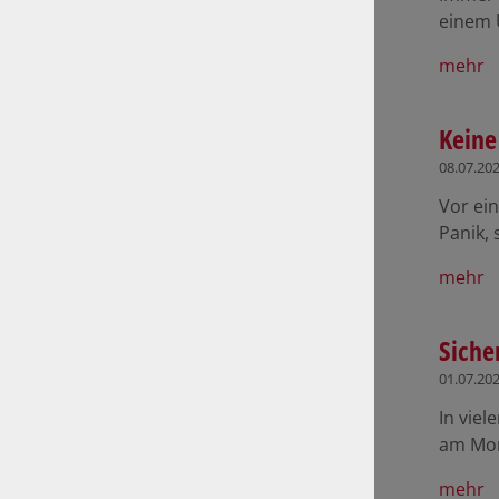
einem 
mehr
Keine
08.07.20
Vor ein
Panik, 
mehr
Siche
01.07.20
In vie
am Mor
mehr