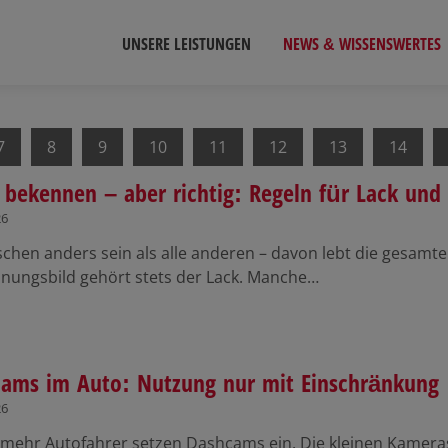
UNSERE LEISTUNGEN
NEWS & WISSENSWERTES
7
8
9
10
11
12
13
14
 bekennen – aber richtig: Regeln für Lack und 
26
sschen anders sein als alle anderen – davon lebt die gesa
inungsbild gehört stets der Lack. Manche…
ams im Auto: Nutzung nur mit Einschränkung
26
mehr Autofahrer setzen Dashcams ein. Die kleinen Kameras