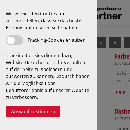
Wir verwenden Cookies um
sicherzustellen, dass Sie das beste
Erlebnis auf unserer Seite haben.
Tracking-Cookies erlauben
1
2
3
4
5
6
Farbe
Tracking-Cookies dienen dazu,
Website-Besucher und ihr Verhalten
30.07.20
auf der Seite zu speichern und
Ein bi
auswerten zu können. Dadurch haben
Ersche
wir die Möglichkeit das
Benutzererlebnis auf unserer Website
mehr
zu verbessern.
Dashc
Auswahl zustimmen
15.07.20
Immer 