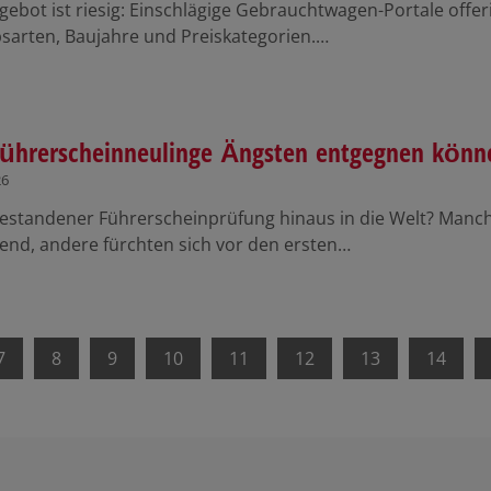
ebot ist riesig: Einschlägige Gebrauchtwagen-Portale offeri
bsarten, Baujahre und Preiskategorien.…
ührerscheinneulinge Ängsten entgegnen könn
26
estandener Führerscheinprüfung hinaus in die Welt? Manch
nd, andere fürchten sich vor den ersten…
7
8
9
10
11
12
13
14