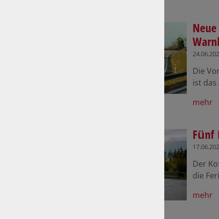
Neue 
Warnb
24.06.20
Die Vo
ist das
mehr
Fünf 
17.06.20
Der Kof
die Fer
mehr