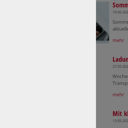
Somm
10.06.20
Sommer
aktuell
mehr
Ladun
27.05.20
Wochen
Transp
mehr
Mit k
13.05.20