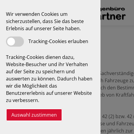
Wir verwenden Cookies um
sicherzustellen, dass Sie das beste
Erlebnis auf unserer Seite haben.
Tracking-Cookies erlauben
Tracking-Cookies dienen dazu,
Website-Besucher und ihr Verhalten
auf der Seite zu speichern und
Unsere Prüfingenieure von Sachverständig
auswerten zu können. Dadurch haben
in Münster untersuchen auch Fahrzeuge z
wir die Möglichkeit das
wie Taxis und Omnibusse nach den Besti
Benutzererlebnis auf unserer Website
(Verordnung über den Betrieb von Kraftf
zu verbessern.
Personenverkehr).
Auswahl zustimmen
Untersuchungen nach §§ 41, 42 (2) bzw. 42 
Taxen, Mietwagen, Omnibusse und Fahrzeu
Personenbeförderung müssen jährlich zu