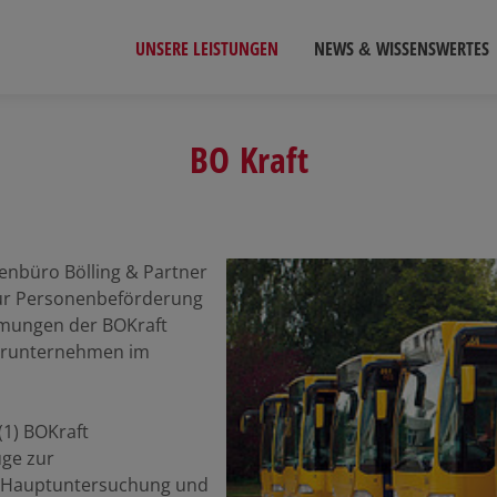
UNSERE LEISTUNGEN
NEWS & WISSENSWERTES
BO Kraft
enbüro Bölling & Partner
ur Personenbeförderung
mmungen der BOKraft
ahrunternehmen im
(1) BOKraft
ge zur
r Hauptuntersuchung und