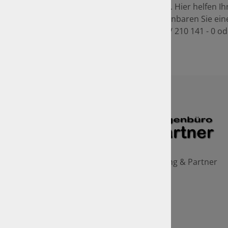
Untersuchung nach BOKraft. Hier helfen Ih
und Mitarbeiter gerne. Vereinbaren Sie ein
Telefonisch unter
0251 / 210 141 - 0
od
Kontaktformular.
Sachverständigenbüro Bölling & Partner
Inh. Andreas Giersberg
Haus Uhlenkotten 6 B
48159 Münster
0251 / 210 141 - 0