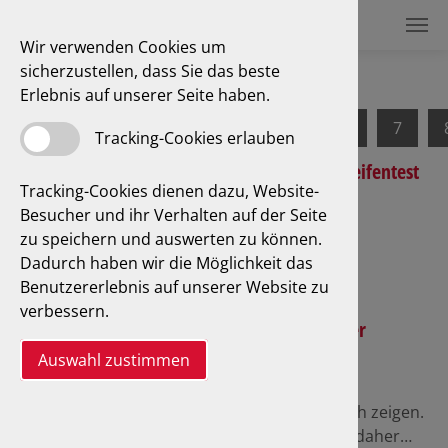
Wir verwenden Cookies um
sicherzustellen, dass Sie das beste
Erlebnis auf unserer Seite haben.
1
2
3
4
5
6
7
Tracking-Cookies erlauben
Winterreifentest
Tracking-Cookies dienen dazu, Website-
2023:
Besucher und ihr Verhalten auf der Seite
zu speichern und auswerten zu können.
Dadurch haben wir die Möglichkeit das
Benutzererlebnis auf unserer Website zu
verbessern.
Premiumhersteller versus günstige Anbieter
21.09.2023
Auswahl zustimmen
Der nächste Winter kommt bestimmt: Ob er
schneereich ist oder ins Wasser fällt, wird sich zeigen.
Wer plant, sich neue Reifen zu kaufen, sollte daher…